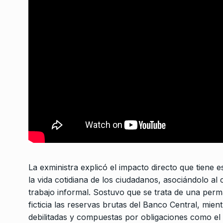
Tullio: «Nos vamos a 
7
un recuento de voto
ALERTA!
7 De Diciembre
La exministra explicó el impacto directo que tiene 
la vida cotidiana de los ciudadanos, asociándolo al 
trabajo informal. Sostuvo que se trata de una perm
ficticia las reservas brutas del Banco Central, mi
debilitadas y compuestas por obligaciones como e