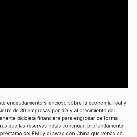
enfrentar a
s…
 De 2023
este endeudamiento silencioso sobre la economía real y
cierre de 30 empresas por día y al crecimiento del
anente bicicleta financiera para engrosar de forma
entras que las reservas netas continúan profundamente
l préstamo del FMI y el swap con China que vence en