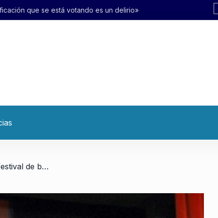
tando es un delirio»
cias
/ «El gobierno sigue en su festival de bonos y endeudando a la Argentina»