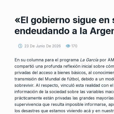
«El gobierno sigue en 
endeudando a la Arge
23 De Junio De 2026
170
Conversatorio de mié
Tognetti, Sztulwark,
1
Fernando Rosso
En su columna para el programa
La García
por AM 
SIEMPRE ES HOY
27 De 
compartió una profunda reflexión inicial sobre có
2024
privadas del acceso a bienes básicos, al conocimi
transmisión del Mundial de fútbol, debido a un mode
«Los jueces de la Cor
sobrevivir. Al respecto, vinculó esta realidad con e
2
Suprema son títeres 
información de la sociedad sobre las variables ma
prácticamente están privadas las grandes mayorías 
JUGO DE LIMÓN
23 De J
supervivencia que resulta imposible informarse, a
los desastres que estamos viviendo acá y en nuestr
Ubeira: «La Causa C