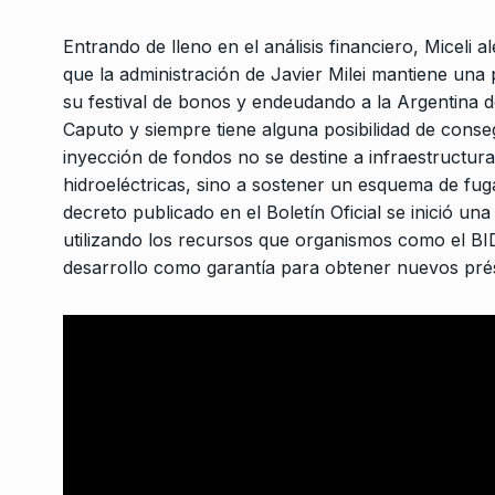
3
a terminar nula, com
Entrando de lleno en el análisis financiero, Miceli a
LA GARCÍA
30 De Abril D
que la administración de Javier Milei mantiene una 
su festival de bonos y endeudando a la Argentina
Irina Hauser: «Hay 
Caputo y siempre tiene alguna posibilidad de conse
indicios de conexion
4
inyección de fondos no se destine a infraestructura
Sabag Montiel…
hidroeléctricas, sino a sostener un esquema de fuga
ALERTA!
7 De Diciembre
decreto publicado en el Boletín Oficial se inició un
utilizando los recursos que organismos como el BI
«El movimiento obre
desarrollo como garantía para obtener nuevos pré
estar en silencio cu
5
CABALLERO DE DÍA
26 D
2025
El debate programáti
6
peronismo
COLUMNAS
6 De Mayo 