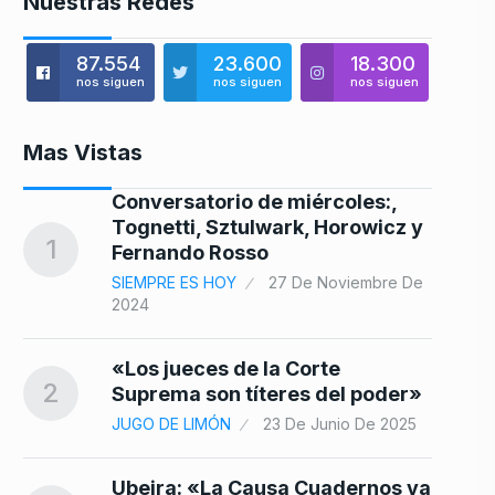
Nuestras Redes
87.554
23.600
18.300
nos siguen
nos siguen
nos siguen
Mas Vistas
Conversatorio de miércoles:,
os
Tognetti, Sztulwark, Horowicz y
1
8
Fernando Rosso
De
SIEMPRE ES HOY
27 De Noviembre De
2024
 e
«Los jueces de la Corte
2
Suprema son títeres del poder»
9
JUGO DE LIMÓN
23 De Junio De 2025
Ubeira: «La Causa Cuadernos va