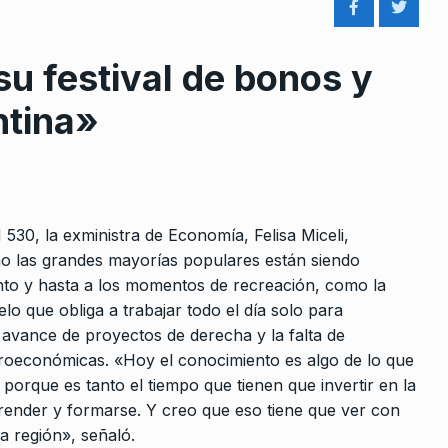
su festival de bonos y
ntina»
rcoles:,
«Esta economía no genera
 Horowicz y
trabajo registrado y los puest
8
de…
530, la exministra de Economía, Felisa Miceli,
Noviembre De
LA VUELTA COMPLETA
27 De Junio 
mo las grandes mayorías populares están siendo
2025
ento y hasta a los momentos de recreación, como la
lo que obliga a trabajar todo el día solo para
te
Escala el conflicto entre EEUU
l avance de proyectos de derecha y la falta de
del poder»
Irán
croeconómicas. «Hoy el conocimiento es algo de lo que
9
porque es tanto el tiempo que tienen que invertir en la
unio De 2025
CABALLERO DE DÍA
12 De Mayo De
2026
prender y formarse. Y creo que eso tiene que ver con
a región», señaló.
uadernos va