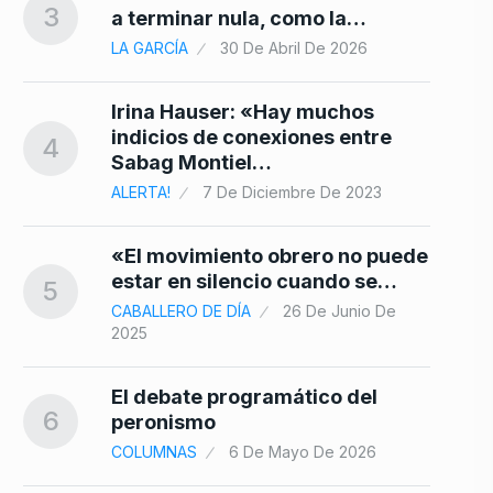
3
no
a terminar nula, como la…
10
LA GARCÍA
30 De Abril De 2026
Irina Hauser: «Hay muchos
indicios de conexiones entre
4
Sabag Montiel…
ALERTA!
7 De Diciembre De 2023
«El movimiento obrero no puede
estar en silencio cuando se…
5
CABALLERO DE DÍA
26 De Junio De
2025
El debate programático del
6
peronismo
COLUMNAS
6 De Mayo De 2026