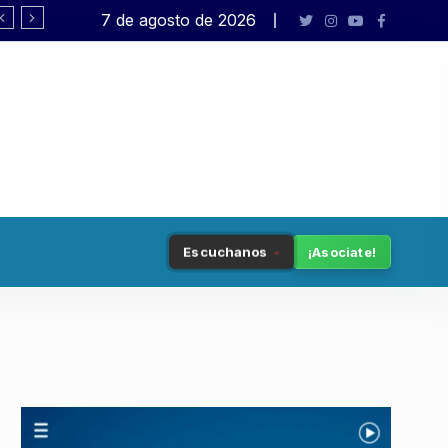
7 de agosto de 2026
Pagano: «El presidente no está en sus c
Escuchanos
¡Asociate!