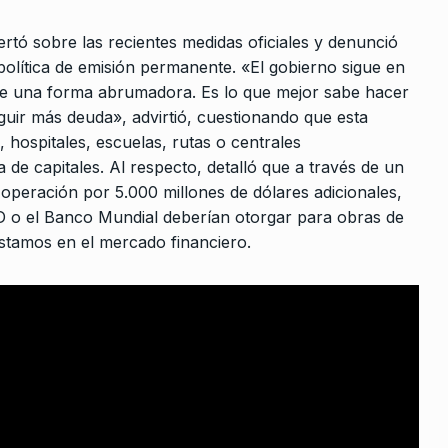
Demetrio Iramain: «Este país 
o la…
10
hubiese sido el mismo sin…
lertó sobre las recientes medidas oficiales y denunció
e 2026
ALERTA!
7 De Diciembre De 2023
política de emisión permanente. «El gobierno sigue en
 de una forma abrumadora. Es lo que mejor sabe hacer
muchos
guir más deuda», advirtió, cuestionando que esta
es entre
, hospitales, escuelas, rutas o centrales
 de capitales. Al respecto, detalló que a través de un
 De 2023
a operación por 5.000 millones de dólares adicionales,
D o el Banco Mundial deberían otorgar para obras de
ro no puede
stamos en el mercado financiero.
ando se…
e Junio De
co del
De 2026