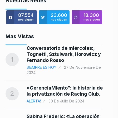
Nuestras Redes
87.554
23.600
18.300
nos siguen
nos siguen
nos siguen
Mas Vistas
n
Conversatorio de miércoles:,
8
a…
Tognetti, Sztulwark, Horowicz y
1
Fernando Rosso
SIEMPRE ES HOY
27 De Noviembre De
2024
n
9
«GerenciaMiento”: la historia de
2
la privatización de Racing Club.
ALERTA!
30 De Julio De 2024
10
Sabina Frederic: «La operación