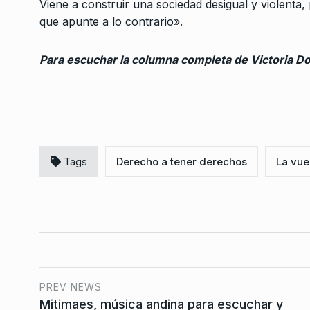
Viene a construir una sociedad desigual y violenta
en Río del gobernado
3
que apunte a lo contrario».
bolsonarista fue…
NOTICIAS 2
31 De Octub
Para escuchar la columna completa de Victoria Do
Ceraudo: «La memori
4
fecha de vencimient
ALERTA!
18 De Mayo De 
¿Qué vas a hacer cu
Tags
Derecho a tener derechos
La vue
5
vengan por vos?
ALERTA!
19 De Diciembr
«La figura de Milei v
6
colapsando, pero su
ALERTA!
2 De Agosto De
PREV NEWS
Mitimaes, música andina para escuchar y