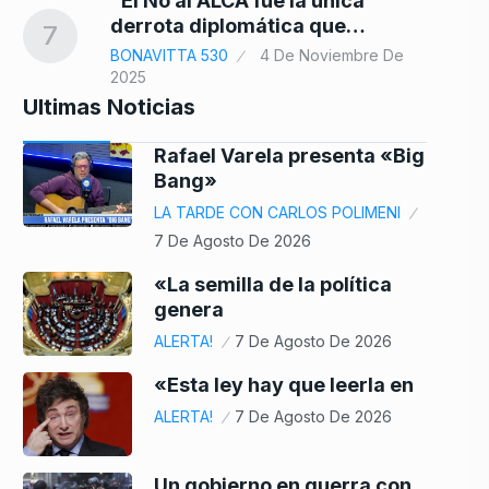
“El No al ALCA fue la única
derrota diplomática que…
7
BONAVITTA 530
4 De Noviembre De
2025
Ultimas Noticias
Rafael Varela presenta «Big
Bang»
LA TARDE CON CARLOS POLIMENI
7 De Agosto De 2026
«La semilla de la política
genera
ALERTA!
7 De Agosto De 2026
«Esta ley hay que leerla en
ALERTA!
7 De Agosto De 2026
Un gobierno en guerra con