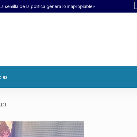
ra lo inapropiable»
cias
ADI