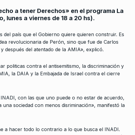
echo a tener Derechos» en el programa La
 lunes a viernes de 18 a 20 hs).
 del país que el Gobierno quiere quieren construir. Es
dea revolucionaria de Perón, sino que fue de Carlos
y después del atentado de la AMIA», explicó.
rcoles:,
Walter Correa: «Mi generació
8
 Horowicz y
dejó de leer el Peronismo par
 politicas contra el antisemitismo, la discriminación y
ALERTA!
24 De Mayo De 2023
IA, la DAIA y la Embajada de Israel contra el cierre
Noviembre De
«El gobierno tapa mentiras co
9
mentiras»
l INADI, con las que uno puede o no estar de acuerdo,
historia de
ALERTA!
26 De Diciembre De 2024
cia una sociedad con menos disriminación», manifestó la
acing Club.
2024
Conversatorio Tognetti,
10
Horowicz y Sztulwark
ne a hacer todo lo contrario a lo que busca el INADI.
 operación