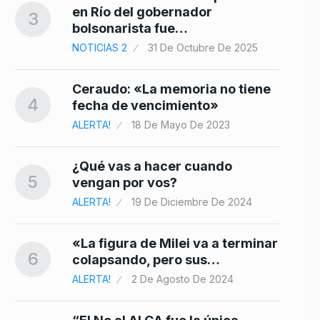
024
en Río del gobernador
3
bolsonarista fue…
NOTICIAS 2
31 De Octubre De 2025
Ceraudo: «La memoria no tiene
4
fecha de vencimiento»
ALERTA!
18 De Mayo De 2023
¿Qué vas a hacer cuando
5
vengan por vos?
ALERTA!
19 De Diciembre De 2024
«La figura de Milei va a terminar
6
colapsando, pero sus…
ALERTA!
2 De Agosto De 2024