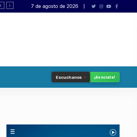
7 de agosto de 2026
«Esta ley hay que leerla en términos g
Escuchanos
¡Asociate!