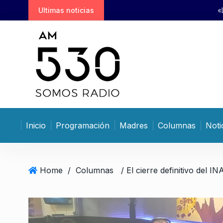
S
Ultimas noticias
«La semilla de la política gene
k
i
p
t
o
c
o
n
t
Inicio
Programación
Madres
Columnas
Noti
e
n
t
Home
/
Columnas
/ El cierre definitivo del IN