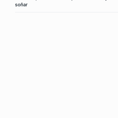
“El No al ALCA fue la 
soñar
derrota diplomática
7
BONAVITTA 530
4 De N
2025