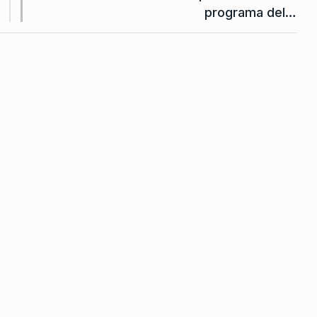
única
programa del…
 que…
oviembre De