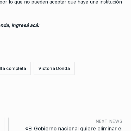
SIEMPRE ES HOY
7 De Agosto De 2
, por lo que no pueden aceptar que haya una institución
r
re De 2025
nda, ingresá acá:
a no tiene
o»
2023
ando
lta completa
Victoria Donda
e De 2024
a a terminar
s…
 2024
NEXT NEWS
«El Gobierno nacional quiere eliminar el