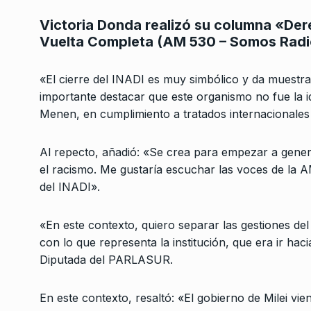
Victoria Donda realizó su columna «Der
Vuelta Completa (AM 530 – Somos Radio,
«El cierre del INADI es muy simbólico y da muestras
importante destacar que este organismo no fue la i
Menen, en cumplimiento a tratados internacionales 
Conversatorio de mié
Tognetti, Sztulwark,
Al repecto, añadió: «Se crea para empezar a generar
1
Fernando Rosso
el racismo. Me gustaría escuchar las voces de la AM
SIEMPRE ES HOY
27 De 
del INADI».
2024
«En este contexto, quiero separar las gestiones de
«GerenciaMiento”: la 
con lo que representa la institución, que era ir ha
2
la privatización de R
Diputada del PARLASUR.
ALERTA!
30 De Julio De 
En este contexto, resaltó: «El gobierno de Milei vie
Sabina Frederic: «La