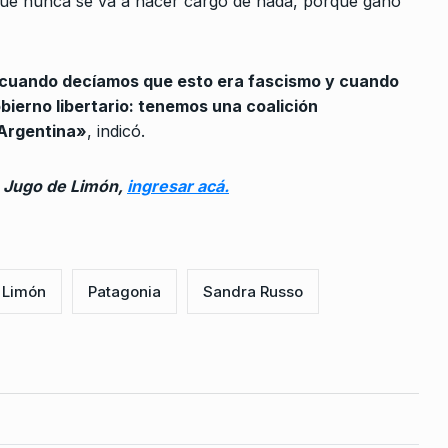
que nunca se va a hacer cargo de nada, porque ganó
dadano
ALERTA!
31 De Mayo De 2024
rzo De 2026
 cuando decíamos que esto era fascismo y cuando
ierno libertario: tenemos una coalición
 medida
 Argentina»
, indicó.
el juicio…
2023
n Jugo de Limón,
ingresar acá.
 todos los
ón»
ayo De 2025
 Limón
Patagonia
Sandra Russo
 De 2024