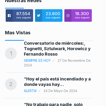
Nuestras Redes
87.554
23.600
18.300
nos siguen
nos siguen
nos siguen
Mas Vistas
o
Conversatorio de miércoles:,
Tognetti, Sztulwark, Horowicz y
8
1
Fernando Rosso
SIEMPRE ES HOY
27 De Noviembre De
2024
9
“Hoy el país está incendiado y a
2
5
donde vayas hay…
ALERTA!
24 De Mayo De 2024
es
10
“No trabajo para nadie, solo