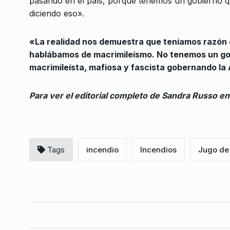
pasando en el país, porque tenemos un gobierno 
represento a un ciu
3
diciendo eso».
más…
BONAVITTA 530
3 De Ma
«La realidad nos demuestra que teníamos razón
hablábamos de macrimileísmo. No tenemos un gob
Germán Martínez: «A
macrimileísta, mafiosa y fascista gobernando la
4
que avance el tema d
ALERTA!
6 De Enero De 
Para ver el editorial completo de Sandra Russo e
«Los jubilados sufren
5
miércoles la represi
BONAVITTA 530
13 De M
Tags
incendio
Incendios
Jugo de
Crisis de Palacio
6
COLUMNAS
28 De Mayo