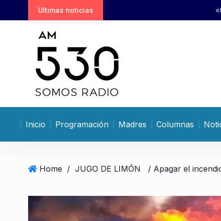
S
Ultimas noticias
«Con 10 días de atraso en tu al
k
i
p
t
o
c
o
n
t
Inicio
Programación
Madres
Columnas
Noti
e
n
t
Home
/
JUGO DE LIMÓN
/ Apagar el incendi