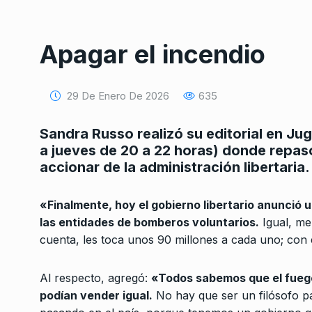
Apagar el incendio
29 De Enero De 2026
635
Conversatorio de mié
Sandra Russo realizó su editorial en J
Tognetti, Sztulwark,
a jueves de 20 a 22 horas) donde repasó
1
Fernando Rosso
accionar de la administración libertaria.
SIEMPRE ES HOY
27 De 
2024
«Finalmente, hoy el gobierno libertario anunció
las entidades de bomberos voluntarios.
Igual, me
“Hoy el país está inc
cuenta, les toca unos 90 millones a cada uno; co
2
donde vayas hay…
ALERTA!
24 De Mayo De
Al respecto, agregó:
«Todos sabemos que el fuego
podían vender igual.
No hay que ser un filósofo pa
“No trabajo para nadi