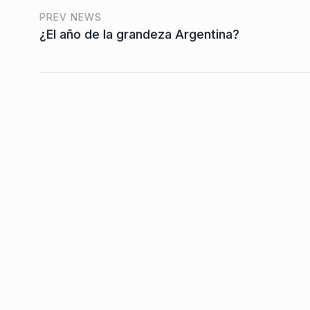
Universidades: paro 
indeterminado y rec
PREV NEWS
7
recomposición salari
¿El año de la grandeza Argentina?
CABALLERO DE DÍA
6 De
2026