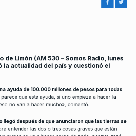
rcoles:,
Pablo Carro: «La oposición dij
ugo de Limón (AM 530 – Somos Radio, lunes
 Horowicz y
que mientras exista la
8
 la actualidad del país y cuestionó el
denuncia…
Noviembre De
ALERTA!
17 De Enero De 2023
 una ayuda de 100.000 millones de pesos para todas
 parece que esta ayuda, si uno empieza a hacer la
Pepe Mujica y los argentinos
9
endiado y a
n eso no van a hacer mucho», comentó.
BONAVITTA 530
16 De Mayo De 202
 2024
 llegó después de que anunciaron que las tierras se
«Estamos en un presente que 
ra entender las dos o tres cosas graves que están
10
e, solo
kafkiano»