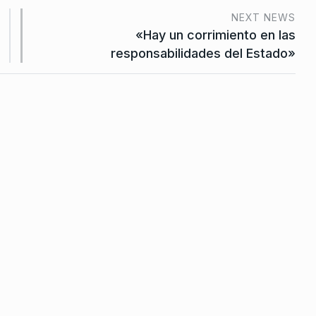
por tiempo
lamo por
NEXT NEWS
al
«Hay un corrimiento en las
responsabilidades del Estado»
 Marzo De