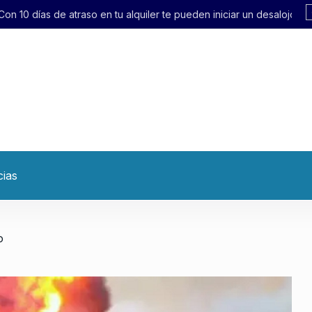
quiler te pueden iniciar un desalojo exprés»
cias
o