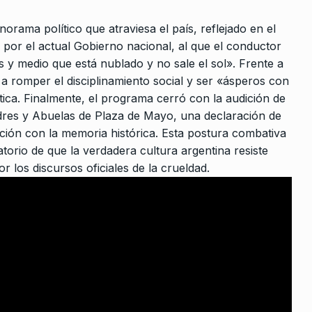
10
do por la
LA VUELTA COMPLETA
8 De
orama político que atraviesa el país, reflejado en el
Septiembre De 2025
por el actual Gobierno nacional, al que el conductor
2023
 y medio que está nublado y no sale el sol». Frente a
 a romper el disciplinamiento social y ser «ásperos con
ede echarle
ica. Finalmente, el programa cerró con la audición de
adres y Abuelas de Plaza de Mayo, una declaración de
 De
ión con la memoria histórica. Esta postura combativa
orio de que la verdadera cultura argentina resiste
 los discursos oficiales de la crueldad.
cultura
ue
Agosto De 2024
idad nos va
…
 2023