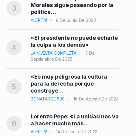
10
Morales sigue paseando por la
3
política…
ALERTA!
8 De Junio De 2023
«El presidente no puede echarle
la culpa a los demás»
4
LA VUELTA COMPLETA
3 De
Septiembre De 2025
«Es muy peligrosa la cultura
para la derecha porque
5
construye…
BONATARDE 530
16 De Agosto De 2024
Lorenzo Pepe: «La unidad nos va
6
a hacer mucho más…
ALERTA!
14 De Junio De 2023