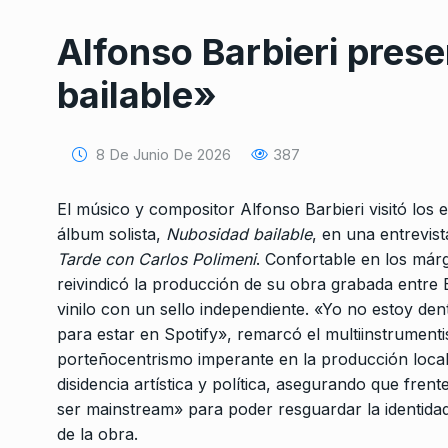
Alfonso Barbieri pres
bailable»
8 De Junio De 2026
387
Conversatorio de mié
Tognetti, Sztulwark,
El músico y compositor Alfonso Barbieri visitó los
1
Fernando Rosso
álbum solista,
Nubosidad bailable
, en una entrevist
SIEMPRE ES HOY
27 De 
Tarde con Carlos Polimeni
. Confortable en los márg
2024
reivindicó la producción de su obra grabada entre
vinilo con un sello independiente. «Yo no estoy den
para estar en Spotify», remarcó el multiinstrument
Charly y la Lógica de
2
porteñocentrismo imperante en la producción local.
COLUMNAS
13 De Agost
disidencia artística y política, asegurando que fren
ser mainstream» para poder resguardar la identid
de la obra.
Juan Manuel Esquive