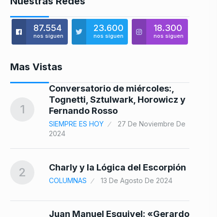
Nuestras Redes
87.554
23.600
18.300
nos siguen
nos siguen
nos siguen
Mas Vistas
Conversatorio de miércoles:,
Tognetti, Sztulwark, Horowicz y
8
1
Fernando Rosso
SIEMPRE ES HOY
27 De Noviembre De
2024
e
9
Charly y la Lógica del Escorpión
2
COLUMNAS
13 De Agosto De 2024
olo
Juan Manuel Esquivel: «Gerardo