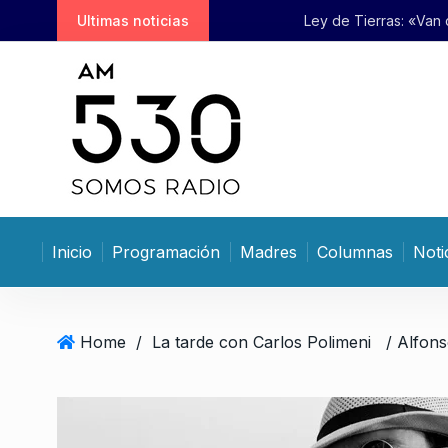
S
ntra»
Ultimas noticias
Ley de Tierras: «Van cambiando
k
i
p
t
o
c
o
n
t
Inicio
Programación
Madres
Columnas
Noti
e
n
t
Home
/
La tarde con Carlos Polimeni