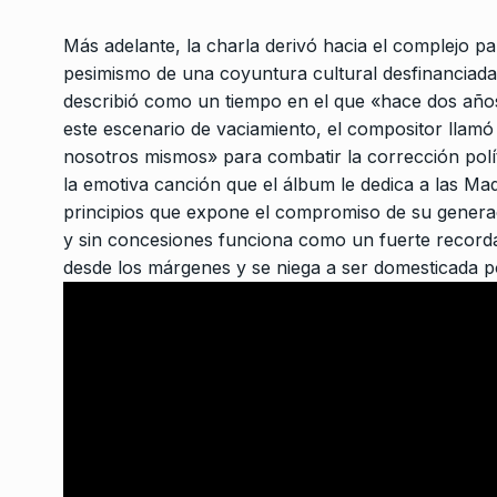
Morales sigue pasean
3
política…
Más adelante, la charla derivó hacia el complejo pan
pesimismo de una coyuntura cultural desfinanciada 
ALERTA!
8 De Junio De 
describió como un tiempo en el que «hace dos años
este escenario de vaciamiento, el compositor llamó
«El presidente no pu
nosotros mismos» para combatir la corrección polít
la culpa a los demás»
4
la emotiva canción que el álbum le dedica a las M
LA VUELTA COMPLETA
3
principios que expone el compromiso de su generac
Septiembre De 2025
y sin concesiones funciona como un fuerte recordat
desde los márgenes y se niega a ser domesticada por
«Es muy peligrosa la 
para la derecha porq
5
construye…
BONATARDE 530
16 De 
Lorenzo Pepe: «La un
6
a hacer mucho más
ALERTA!
14 De Junio De