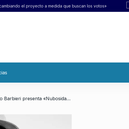
 el proyecto a medida que buscan los votos»
cias
/ Alfonso Barbieri presenta «Nubosidad bailable»