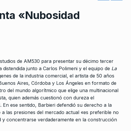
enta «Nubosidad
rcoles:,
«Tipos como Astiz tienen que
 Horowicz y
seguir estando presos, hay
 estudios de AM530 para presentar su décimo tercer
8
que…
a distendida junto a Carlos Polimeni y el equipo de
La
Noviembre De
ALERTA!
21 De Agosto De 2024
enes de la industria comercial, el artista de 50 años
 Buenos Aires, Córdoba y Los Ángeles en formato de
tro del mundo algorítmico que elige una multinacional
Raúl Timerman: «Hoy Wado d
9
ista, quien además cuestionó con dureza el
Pedro en Unión por la…
l Escorpión
 En ese sentido, Barbieri defendió su derecho a la
ALERTA!
22 De Junio De 2023
o De 2024
te a las presiones del mercado actual «es preferible no
ad y concentrarse verdaderamente en la construcción
«A nadie le está yendo bien, s
l: «Gerardo
a los que…