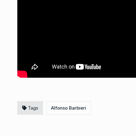
«Este gobierno se cr
monarquía, caminamo
7
de…
LA VUELTA COMPLETA
5
Septiembre De 2025
Tags
Alfonso Barbieri