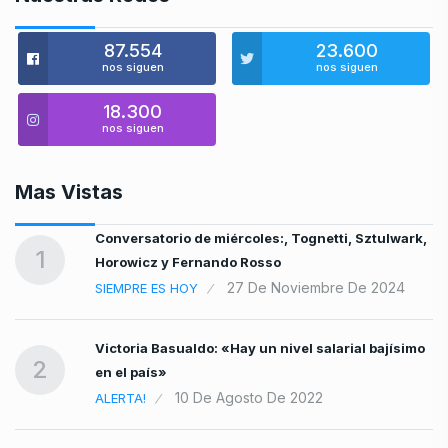
87.554
23.600
nos siguen
nos siguen
18.300
nos siguen
Mas Vistas
Conversatorio de miércoles:, Tognetti, Sztulwark,
1
Horowicz y Fernando Rosso
27 De Noviembre De 2024
SIEMPRE ES HOY
la
Victoria Basualdo: «Hay un nivel salarial bajísimo
2
en el país»
10 De Agosto De 2022
ALERTA!