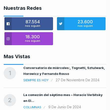
Nuestras Redes
87.554
23.600
nos siguen
nos siguen
18.300
nos siguen
Mas Vistas
Conversatorio de miércoles:, Tognetti, Sztulwark,
1
Horowicz y Fernando Rosso
27 De Noviembre De 2024
SIEMPRE ES HOY
La comezón del séptimo mes – Horacio Verbitsky
2
en El…
9 De Junio De 2024
COLUMNAS