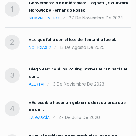
Conversatorio de miércoles:, Tognetti, Sztulwark,
1
Horowicz y Fernando Rosso
27 De Noviembre De 2024
SIEMPRE ES HOY
«Lo que falló con el lote del fentanilo fue el…
2
13 De Agosto De 2025
NOTICIAS 2
Diego Perri: «Si los Rolling Stones miran hacia el
3
sur…
3 De Noviembre De 2023
ALERTA!
«Es posible hacer un gobierno de izquierda que
4
de un…
27 De Julio De 2026
LA GARCÍA
«Hoy el problema no es producir el gas sino