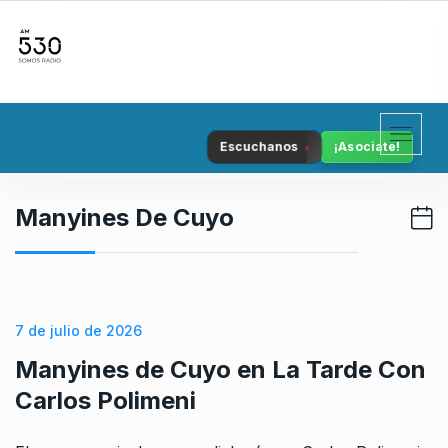
S
k
i
p
t
o
Escuchanos
¡Asociate!
c
o
n
Manyines De Cuyo
t
e
n
t
7 de julio de 2026
Manyines de Cuyo en La Tarde Con
Carlos Polimeni