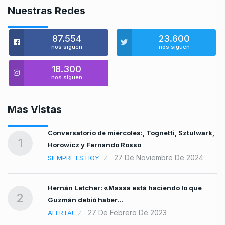
Nuestras Redes
87.554
23.600
nos siguen
nos siguen
18.300
nos siguen
Mas Vistas
Conversatorio de miércoles:, Tognetti, Sztulwark,
s
1
Horowicz y Fernando Rosso
27 De Noviembre De 2024
SIEMPRE ES HOY
Hernán Letcher: «Massa está haciendo lo que
a…
2
Guzmán debió haber…
27 De Febrero De 2023
ALERTA!