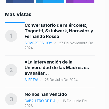
Mas Vistas
Conversatorio de miércoles:,
Tognetti, Sztulwark, Horowicz y
8
1
Fernando Rosso
SIEMPRE ES HOY
27 De Noviembre De
2024
9
«La intervención de la
Universidad de las Madres es
2
avasallar…
ALERTA!
25 De Julio De 2024
ene
10
No nos han vencido
3
CABALLERO DE DÍA
16 De Junio De
2026