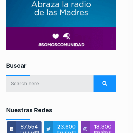
Buscar
Nuestras Redes
87.554
23.600
18.300
nos siguen
nos siguen
nos siguen