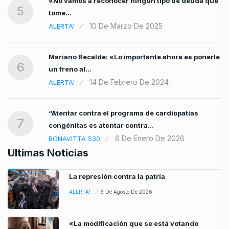
«No vamos a reconocer ningún tipo de deuda que
5
tome…
10 De Marzo De 2025
ALERTA!
Mariano Recalde: «Lo importante ahora es ponerle
6
un freno al…
14 De Febrero De 2024
ALERTA!
“Atentar contra el programa de cardiopatías
7
congénitas es atentar contra…
6 De Enero De 2026
BONAVITTA 530
Ultimas Noticias
La represión contra la patria
ALERTA!
6 De Agosto De 2026
«La modificación que se está votando