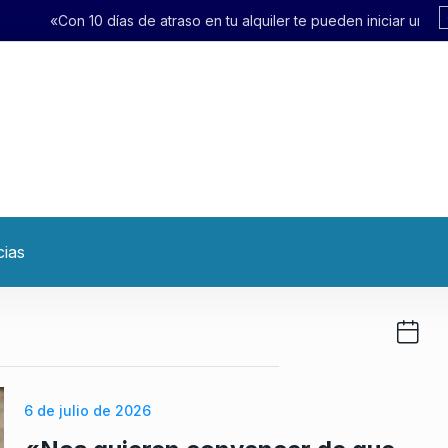
raso en tu alquiler te pueden iniciar un desalojo exprés»
cias
6 de julio de 2026