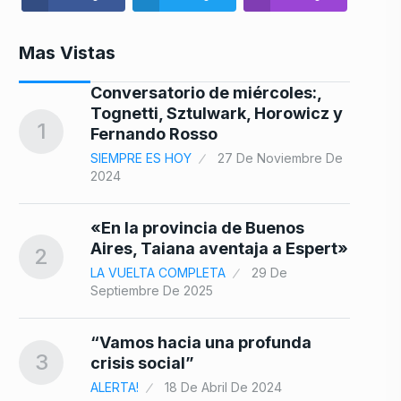
Mas Vistas
Conversatorio de miércoles:,
ne
Tognetti, Sztulwark, Horowicz y
1
8
Fernando Rosso
SIEMPRE ES HOY
27 De Noviembre De
2024
«En la provincia de Buenos
e…
Aires, Taiana aventaja a Espert»
2
9
De
LA VUELTA COMPLETA
29 De
Septiembre De 2025
“Vamos hacia una profunda
3
el
crisis social”
10
ALERTA!
18 De Abril De 2024