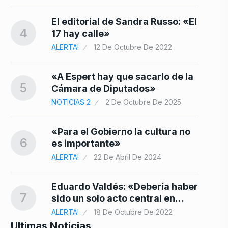
El editorial de Sandra Russo: «El
4
17 hay calle»
ALERTA!
12 De Octubre De 2022
«A Espert hay que sacarlo de la
5
Cámara de Diputados»
NOTICIAS 2
2 De Octubre De 2025
«Para el Gobierno la cultura no
6
es importante»
ALERTA!
22 De Abril De 2024
Eduardo Valdés: «Debería haber
7
sido un solo acto central en…
ALERTA!
18 De Octubre De 2022
Ultimas Noticias