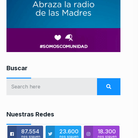
Buscar
Nuestras Redes
87.554
23.600
18.300
nos siguen
nos siguen
nos siguen