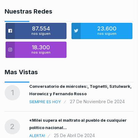
Nuestras Redes
87.554
23.600
nos siguen
nos siguen
18.300
nos siguen
Mas Vistas
lo
Conversatorio de miércoles:, Tognetti, Sztulwark,
1
Horowicz y Fernando Rosso
27 De Noviembre De 2024
SIEMPRE ES HOY
«Milei supera el maltrato al pueblo de cualquier
2
político nacional…
25 De Abril De 2024
ALERTA!