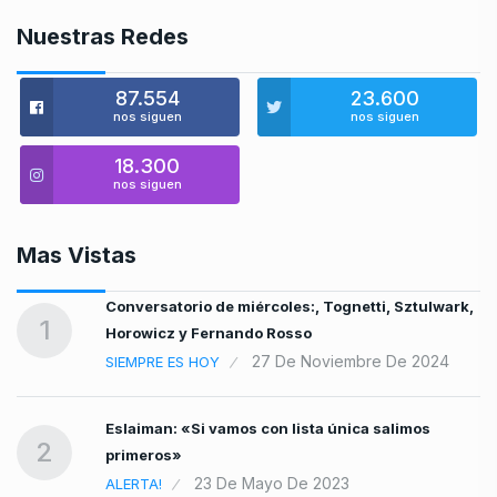
Nuestras Redes
87.554
23.600
nos siguen
nos siguen
18.300
nos siguen
Mas Vistas
es
Conversatorio de miércoles:, Tognetti, Sztulwark,
1
Horowicz y Fernando Rosso
27 De Noviembre De 2024
SIEMPRE ES HOY
Eslaiman: «Si vamos con lista única salimos
2
primeros»
23 De Mayo De 2023
ALERTA!