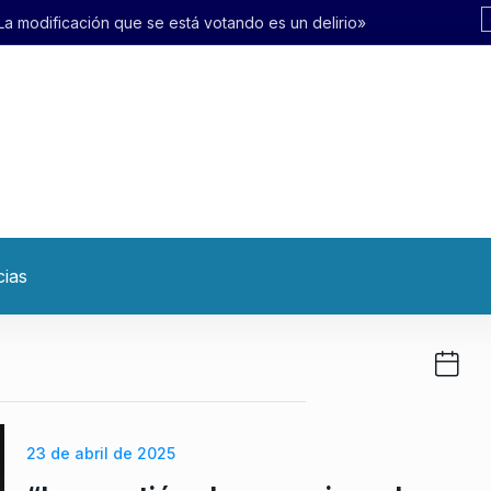
está votando es un delirio»
cias
23 de abril de 2025