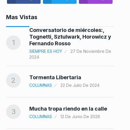
Mas Vistas
Conversatorio de miércoles:,
8
s…
Tognetti, Sztulwark, Horowicz y
1
Fernando Rosso
SIEMPRE ES HOY
27 De Noviembre De
2024
a
9
…
Tormenta Libertaria
2
COLUMNAS
22 De Julio De 2024
10
Mucha tropa riendo en la calle
3
COLUMNAS
12 De Junio De 2026