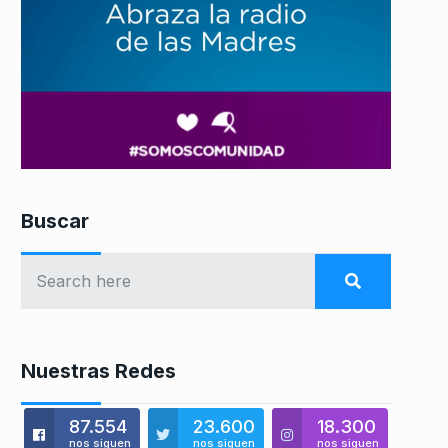
Buscar
Nuestras Redes
87.554
23.600
18.300
nos siguen
nos siguen
nos siguen