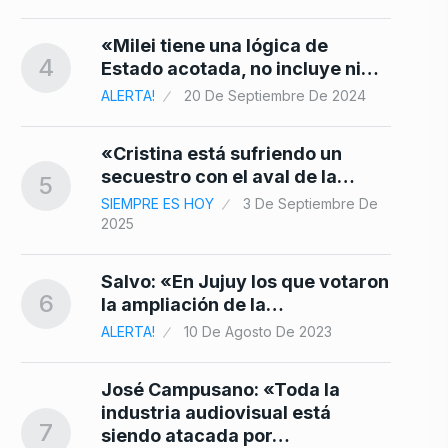
«Milei tiene una lógica de
4
Estado acotada, no incluye ni…
ALERTA!
20 De Septiembre De 2024
«Cristina está sufriendo un
secuestro con el aval de la…
5
SIEMPRE ES HOY
3 De Septiembre De
2025
Salvo: «En Jujuy los que votaron
6
la ampliación de la…
ALERTA!
10 De Agosto De 2023
José Campusano: «Toda la
industria audiovisual está
7
siendo atacada por…