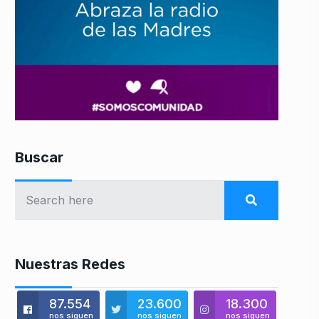
Buscar
Nuestras Redes
87.554
23.600
18.300
nos siguen
nos siguen
nos siguen