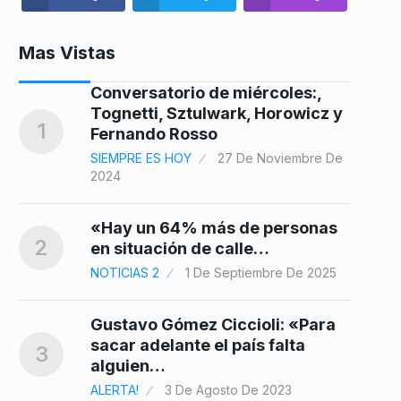
Mas Vistas
Conversatorio de miércoles:,
Tognetti, Sztulwark, Horowicz y
8
1
Fernando Rosso
25
SIEMPRE ES HOY
27 De Noviembre De
2024
o
9
«Hay un 64% más de personas
2
en situación de calle…
NOTICIAS 2
1 De Septiembre De 2025
s:
10
Gustavo Gómez Ciccioli: «Para
sacar adelante el país falta
3
024
alguien…
ALERTA!
3 De Agosto De 2023