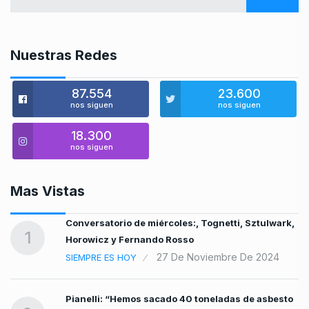
Nuestras Redes
87.554
23.600
nos siguen
nos siguen
18.300
nos siguen
Mas Vistas
Conversatorio de miércoles:, Tognetti, Sztulwark,
a
1
Horowicz y Fernando Rosso
27 De Noviembre De 2024
SIEMPRE ES HOY
Pianelli: “Hemos sacado 40 toneladas de asbesto