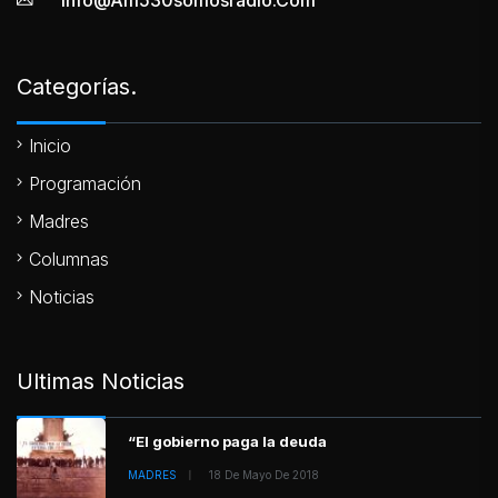
Info@am530somosradio.com
Categorías.
Inicio
Programación
Madres
Columnas
Noticias
Ultimas Noticias
“El gobierno paga la deuda
MADRES
18 De Mayo De 2018