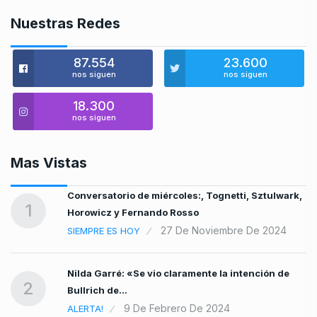
Nuestras Redes
87.554
23.600
nos siguen
nos siguen
18.300
nos siguen
Mas Vistas
an
Conversatorio de miércoles:, Tognetti, Sztulwark,
1
Horowicz y Fernando Rosso
27 De Noviembre De 2024
SIEMPRE ES HOY
es
Nilda Garré: «Se vio claramente la intención de
2
Bullrich de…
9 De Febrero De 2024
ALERTA!