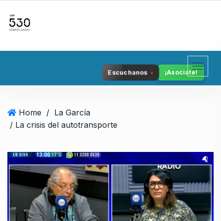
S
k
i
p
t
o
Escuchanos
¡Asociate!
c
o
n
Home
/
La García
t
/ La crisis del autotransporte
e
n
t