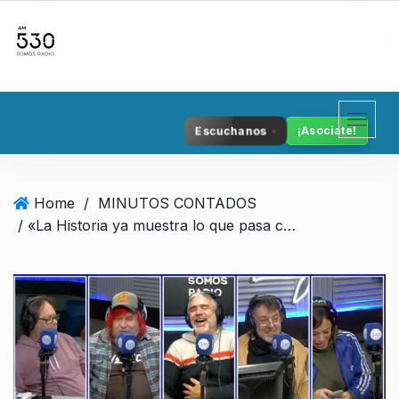
S
k
i
p
t
o
Escuchanos
¡Asociate!
c
o
n
Home
/
MINUTOS CONTADOS
t
/ «La Historia ya muestra lo que pasa con las proscripciones, peligra la democracia»
e
n
t