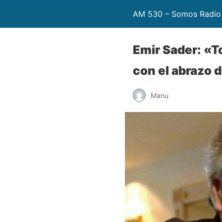
AM 530 – Somos Radio
Emir Sader: «T
con el abrazo 
Manu