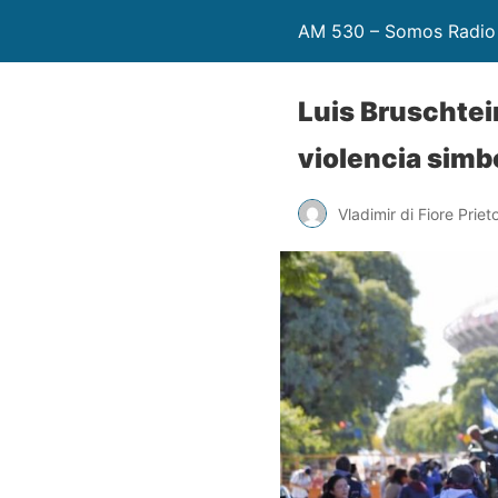
AM 530 – Somos Radio
Luis Bruschtein
violencia simb
Vladimir di Fiore Priet