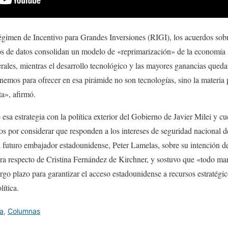
égimen de Incentivo para Grandes Inversiones (RIGI), los acuerdos sobre
ros de datos consolidan un modelo de «reprimarización» de la economía a
nerales, mientras el desarrollo tecnológico y las mayores ganancias qued
enemos para ofrecer en esa pirámide no son tecnologías, sino la materia
a», afirmó.
sa estrategia con la política exterior del Gobierno de Javier Milei y cu
s por considerar que responden a los intereses de seguridad nacional d
l futuro embajador estadounidense, Peter Lamelas, sobre su intención de 
ura respecto de Cristina Fernández de Kirchner, y sostuvo que «todo ma
argo plazo para garantizar el acceso estadounidense a recursos estratégic
ítica.
ía
,
Columnas