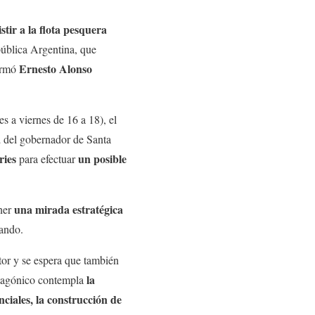
stir a la flota pesquera
pública Argentina, que
Ernesto Alonso
firmó
a viernes de 16 a 18), el
a
del gobernador de Santa
ries
un posible
para efectuar
una mirada estratégica
ener
ando.
tor y se espera que también
la
patagónico contempla
ciales, la construcción de