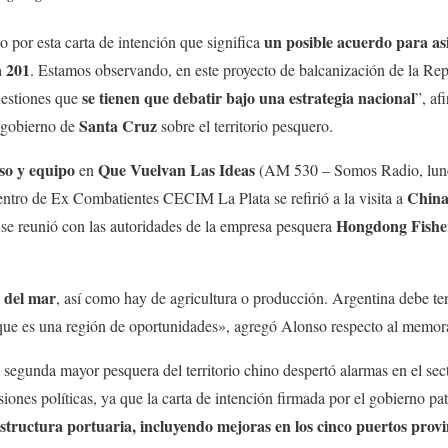
un posible acuerdo para asi
por esta carta de intención que significa
a 201
. Estamos observando, en este proyecto de balcanización de la Re
se tienen que debatir bajo una estrategia nacional
uestiones que
”, a
Santa Cruz
l gobierno de
sobre el territorio pesquero.
so y equipo
Que Vuelvan Las Ideas
en
(AM 530 – Somos Radio, lunes 
Chin
tro de Ex Combatientes CECIM La Plata se refirió a la visita a
Hongdong Fishe
 se reunió con las autoridades de la empresa pesquera
o del mar
, así como hay de agricultura o producción. Argentina debe t
que es una región de oportunidades», agregó Alonso respecto al memor
 segunda mayor pesquera del territorio chino despertó alarmas en el sec
siones políticas, ya que la carta de intención firmada por el gobierno 
structura portuaria, incluyendo mejoras en los cinco puertos provin