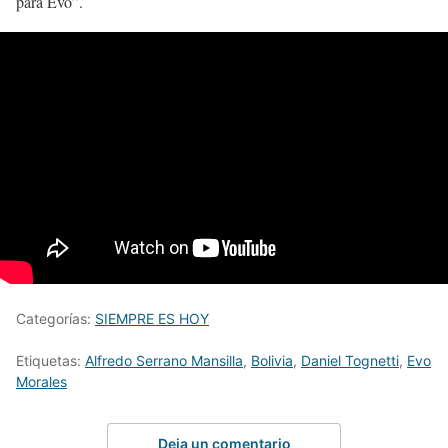
para Evo”.
Categorías:
SIEMPRE ES HOY
Etiquetas:
Alfredo Serrano Mansilla
,
Bolivia
,
Daniel Tognetti
,
Evo
Morales
Deja un comentario