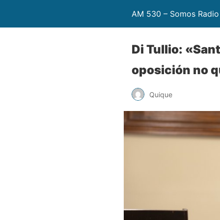
AM 530 – Somos Radio
Di Tullio: «Sa
oposición no q
Quique