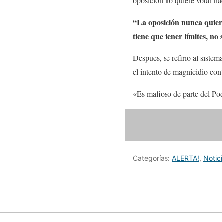
oposición no quiere votar nad
“La oposición nunca quiere
tiene que tener límites, no
Después, se refirió al sistem
el intento de magnicidio cont
«Es mafioso de parte del Pod
Categorías:
ALERTA!
,
Notic