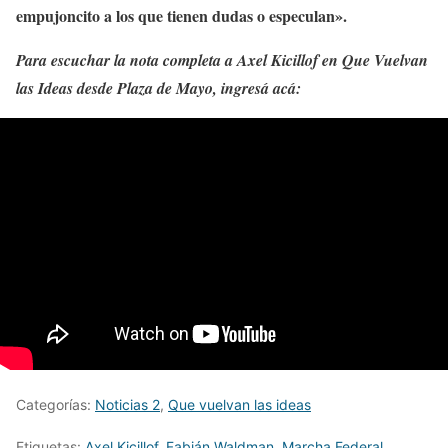
empujoncito a los que tienen dudas o especulan».
Para escuchar la nota completa a Axel Kicillof en Que Vuelvan
las Ideas desde Plaza de Mayo, ingresá acá:
Categorías:
Noticias 2
,
Que vuelvan las ideas
Etiquetas:
Axel Kicillof
,
Fabián Waldman
,
Marcha Federal